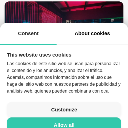
Consent
About cookies
This website uses cookies
Revolucionando las noches de Jandía
Las cookies de este sitio web se usan para personalizar
el contenido y los anuncios, y analizar el tráfico.
Además, compartimos información sobre el uso que
haga del sitio web con nuestros partners de publicidad y
análisis web, quienes pueden combinarla con otra
Download the app and enjoy the night like never before
información que les haya proporcionado o que hayan
recopilado a partir del uso que haya hecho de sus
Download the app
Customize
servicios.
Allow all
© NYXELL 2026