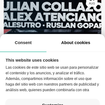
AUG
Red Room | 14 • Agosto
11:30 PM
- 06:00 AM
Consent
About cookies
This website uses cookies
Las cookies de este sitio web se usan para personalizar
el contenido y los anuncios, y analizar el tráfico.
Además, compartimos información sobre el uso que
haga del sitio web con nuestros partners de publicidad y
análisis web, quienes pueden combinarla con otra
Download the app and enjoy the night like never before
información que les haya proporcionado o que hayan
recopilado a partir del uso que haya hecho de sus
Download the app