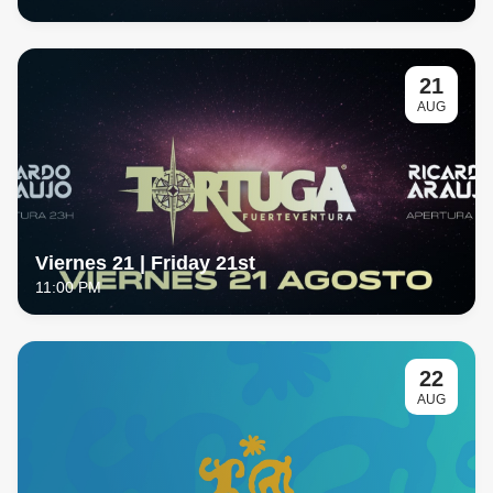
21
AUG
Viernes 21 | Friday 21st
11:00 PM
22
AUG