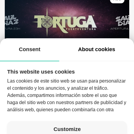
Sábado 29 | Saturday 29th
11:00 PM
Consent
About cookies
This website uses cookies
Las cookies de este sitio web se usan para personalizar
el contenido y los anuncios, y analizar el tráfico.
Además, compartimos información sobre el uso que
haga del sitio web con nuestros partners de publicidad y
análisis web, quienes pueden combinarla con otra
Download the app and enjoy the night like never before
información que les haya proporcionado o que hayan
recopilado a partir del uso que haya hecho de sus
Download the app
Customize
servicios.