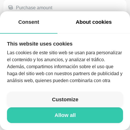
Purchase amount
Consent
About cookies
This website uses cookies
Las cookies de este sitio web se usan para personalizar
el contenido y los anuncios, y analizar el tráfico.
Además, compartimos información sobre el uso que
haga del sitio web con nuestros partners de publicidad y
análisis web, quienes pueden combinarla con otra
Download the app and enjoy the night like never before
información que les haya proporcionado o que hayan
recopilado a partir del uso que haya hecho de sus
Download the app
Customize
servicios.
Search for purchase
Allow all
© NYXELL 2026