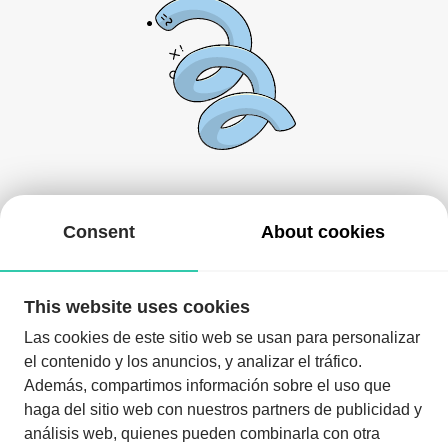
There's nothing here at the moment!
Consent
About cookies
You can come back in a while or look for other events.
This website uses cookies
Las cookies de este sitio web se usan para personalizar
el contenido y los anuncios, y analizar el tráfico.
Además, compartimos información sobre el uso que
haga del sitio web con nuestros partners de publicidad y
análisis web, quienes pueden combinarla con otra