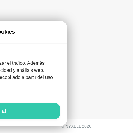
ookies
zar el tráfico. Además,
cidad y análisis web,
re
copilado a partir del uso
 all
© NYXELL 2026