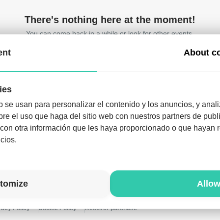
There's nothing here at the moment!
You can come back in a while or look for other events.
ent
About c
ies
b se usan para personalizar el contenido y los anuncios, y anali
e el uso que haga del sitio web con nuestros partners de publi
ownload the app and enjoy the night like never befo
on otra información que les haya proporcionado o que hayan re
Download the app
cios.
tomize
Allow
vacy Policy
Cookie Policy
Recover purchase