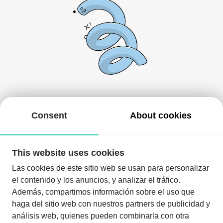
There's nothing here at the moment!
Consent
About cookies
You can come back in a while or look for other events.
This website uses cookies
Las cookies de este sitio web se usan para personalizar
el contenido y los anuncios, y analizar el tráfico.
Además, compartimos información sobre el uso que
haga del sitio web con nuestros partners de publicidad y
análisis web, quienes pueden combinarla con otra