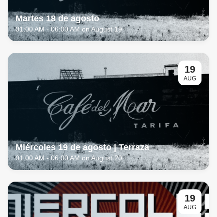
Martes 18 de agosto
01:00 AM
- 06:00 AM on August 19
19
AUG
Miércoles 19 de agosto | Terraza
01:00 AM
- 06:00 AM on August 20
19
AUG