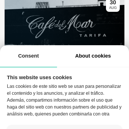
30
AUG
Domingo 30 de agosto | Terraza
01:00 AM
- 06:00 AM on August 31
Consent
About cookies
This website uses cookies
Las cookies de este sitio web se usan para personalizar
el contenido y los anuncios, y analizar el tráfico.
Además, compartimos información sobre el uso que
haga del sitio web con nuestros partners de publicidad y
análisis web, quienes pueden combinarla con otra
Download the app and enjoy the night like never before
información que les haya proporcionado o que hayan
recopilado a partir del uso que haya hecho de sus
Download the app