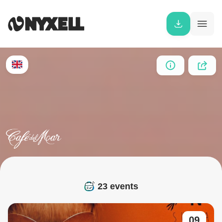
23 events
09