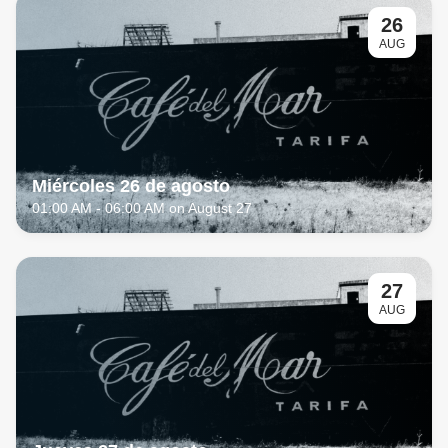
26
AUG
Miércoles 26 de agosto
01:00 AM
- 06:00 AM on August 27
27
AUG