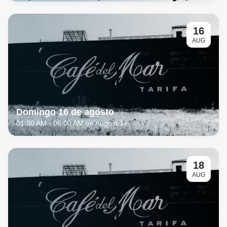
16
AUG
Domingo 16 de agosto
01:00 AM
- 06:00 AM on August 17
18
AUG