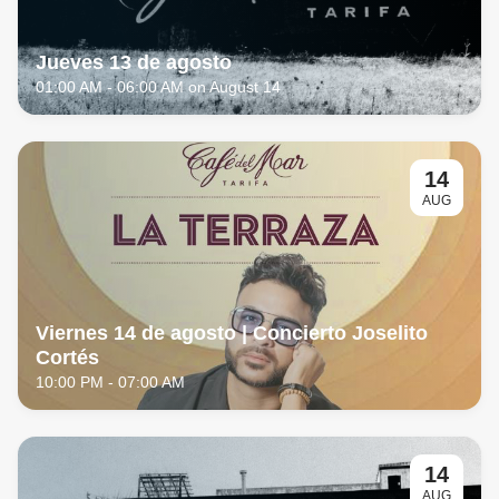
Jueves 13 de agosto
01:00 AM
- 06:00 AM on August 14
14
AUG
Viernes 14 de agosto | Concierto Joselito 
Cortés
10:00 PM
- 07:00 AM
14
AUG