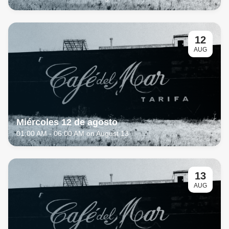
12
AUG
Miércoles 12 de agosto
01:00 AM
- 06:00 AM on August 13
13
AUG