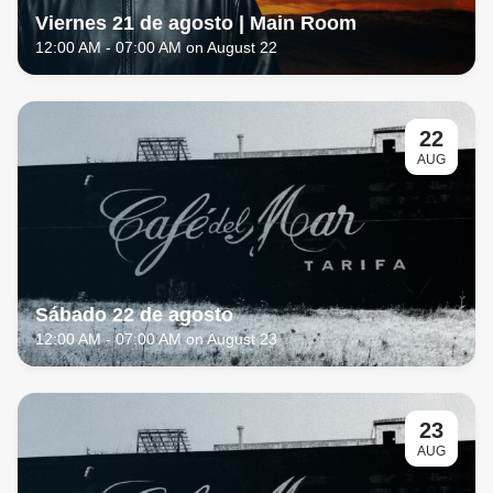
Viernes 21 de agosto | Main Room
12:00 AM
- 07:00 AM on August 22
22
AUG
Sábado 22 de agosto
12:00 AM
- 07:00 AM on August 23
23
AUG