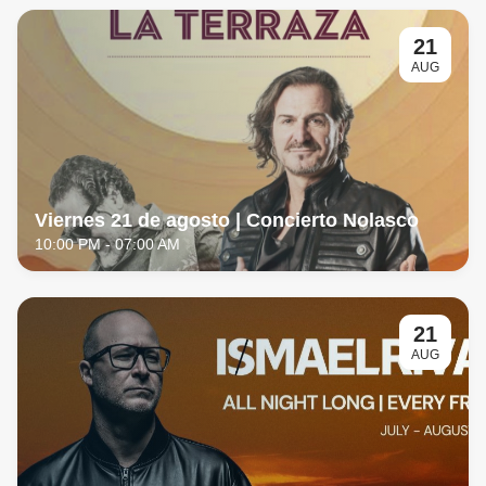
21
AUG
Viernes 21 de agosto | Concierto Nolasco
10:00 PM
- 07:00 AM
21
AUG