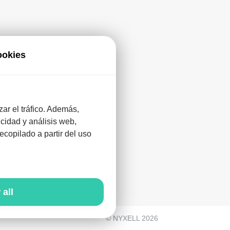
ookies
zar el tráfico. Además,
cidad y análisis web,
re
copilado a partir del uso
 all
© NYXELL 2026