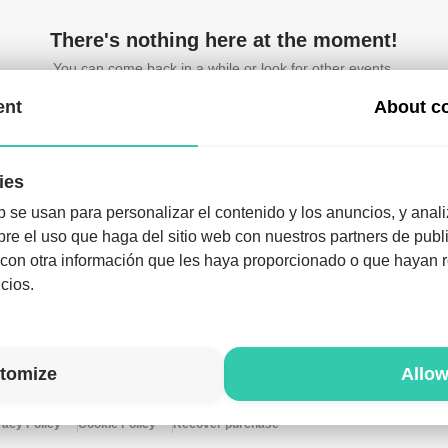
There's nothing here at the moment!
You can come back in a while or look for other events.
ent
About c
ies
b se usan para personalizar el contenido y los anuncios, y anali
e el uso que haga del sitio web con nuestros partners de publi
ownload the app and enjoy the night like never befo
on otra información que les haya proporcionado o que hayan re
Download the app
cios.
tomize
Allow
vacy Policy
Cookie Policy
Recover purchase