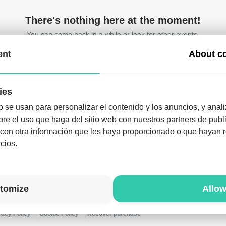
There's nothing here at the moment!
You can come back in a while or look for other events.
ent
About c
ies
b se usan para personalizar el contenido y los anuncios, y anali
e el uso que haga del sitio web con nuestros partners de publi
ownload the app and enjoy the night like never befo
on otra información que les haya proporcionado o que hayan re
Download the app
cios.
tomize
Allow
vacy Policy
Cookie Policy
Recover purchase