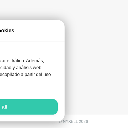
ookies
zar el tráfico. Además,
cidad y análisis web,
re
copilado a partir del uso
 all
© NYXELL 2026