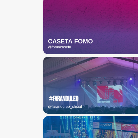
CASETA FOMO
@fomocaseta
@faranduleo_oficial