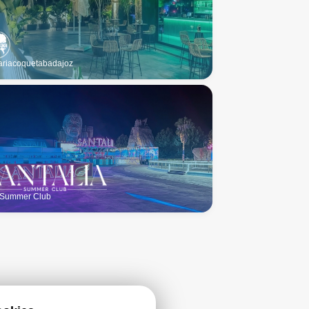
riacoquetabadajoz
 Summer Club