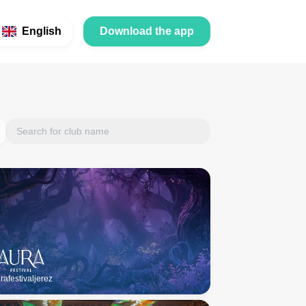
English
Download the app
afestivaljerez