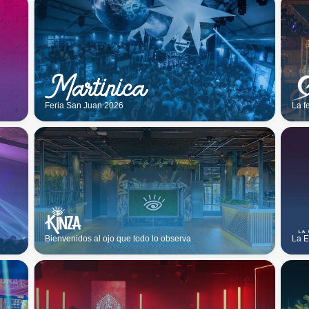
Feria San Juan 2026
La f
Bienvenidos al ojo que todo lo observa
La E