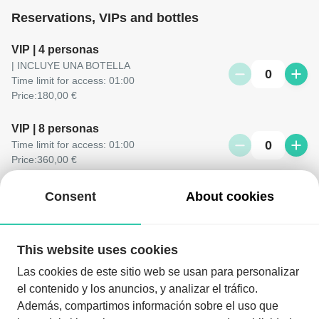
Reservations, VIPs and bottles
VIP | 4 personas
| INCLUYE UNA BOTELLA
0
Time limit for access: 01:00
Price:
180,00 €
VIP | 8 personas
0
Time limit for access: 01:00
Price:
360,00 €
RESERVADO SALA | 4 personas
Consent
About cookies
0
| Incluye una botella
Price:
120,00 €
This website uses cookies
RESERVADO SALA | 8 PAX
Las cookies de este sitio web se usan para personalizar
0
Time limit for access: 01:00
Price:
240,00 €
el contenido y los anuncios, y analizar el tráfico.
Además, compartimos información sobre el uso que