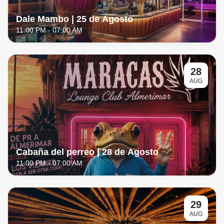
Dale Mambo | 25 de Agosto
11:00 PM
- 07:00 AM
28
AUG
Cabaña del perreo | 28 de Agosto
11:00 PM
- 07:00 AM
29
AUG