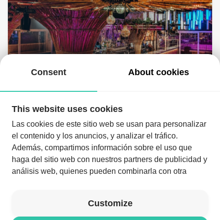
Sábado | 29 de agosto
11:00 PM
- 07:00 AM
Consent
About cookies
This website uses cookies
Las cookies de este sitio web se usan para personalizar
el contenido y los anuncios, y analizar el tráfico.
Además, compartimos información sobre el uso que
haga del sitio web con nuestros partners de publicidad y
análisis web, quienes pueden combinarla con otra
Download the app and enjoy the night like never before
información que les haya proporcionado o que hayan
recopilado a partir del uso que haya hecho de sus
Download the app
Customize
servicios.