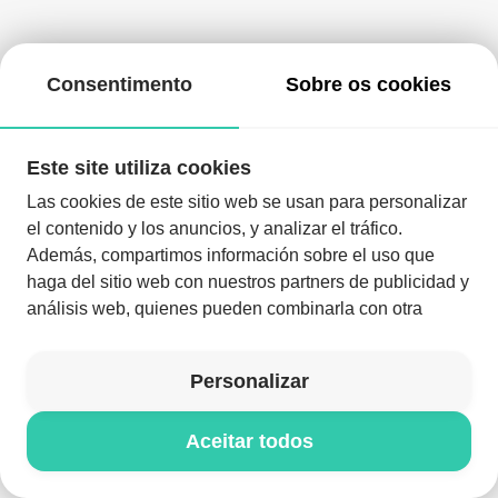
Consentimento
Sobre os cookies
Este site utiliza cookies
Las cookies de este sitio web se usan para personalizar
el contenido y los anuncios, y analizar el tráfico.
Además, compartimos información sobre el uso que
haga del sitio web con nuestros partners de publicidad y
análisis web, quienes pueden combinarla con otra
Descarregue a aplicação e aproveite a noite como nunca
antes
información que les haya proporcionado o que hayan
recopilado a partir del uso que haya hecho de sus
Descarregar a aplicação
Personalizar
servicios.
Aceitar todos
© NYXELL 2026