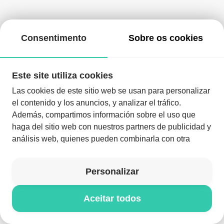
Consentimento
Sobre os cookies
Este site utiliza cookies
Las cookies de este sitio web se usan para personalizar
el contenido y los anuncios, y analizar el tráfico.
Además, compartimos información sobre el uso que
haga del sitio web con nuestros partners de publicidad y
análisis web, quienes pueden combinarla con otra
Descarregue a aplicação e aproveite a noite como nunca
antes
información que les haya proporcionado o que hayan
recopilado a partir del uso que haya hecho de sus
Descarregar a aplicação
Personalizar
servicios.
Aceitar todos
© NYXELL 2026