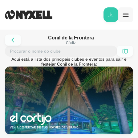
Conil de la Frontera
Cádiz
Aqui está a lista dos principais clubes e eventos para sair e
festejar Conil de la Frontera:
ᴠᴇɴ ᴀ ᴅɪsғʀᴜᴛᴀʀ ᴅᴇ ᴛᴜs ɴᴏᴄʜᴇs ᴅᴇ ᴠᴇʀᴀɴᴏ