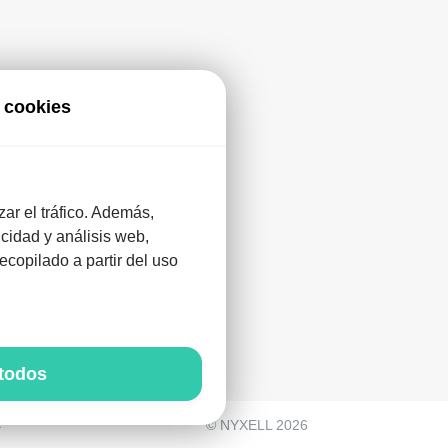
 cookies
zar el tráfico. Además,
cidad y análisis web,
antes
copilado a partir del uso
 todos
a
© NYXELL 2026