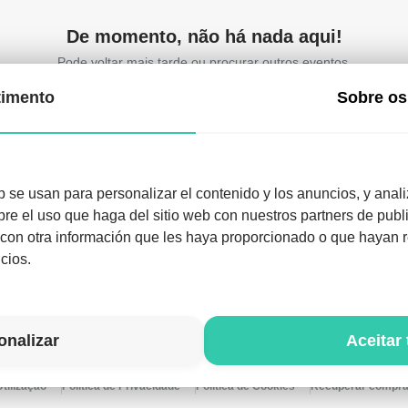
De momento, não há nada aqui!
Pode voltar mais tarde ou procurar outros eventos.
imento
Sobre os
b se usan para personalizar el contenido y los anuncios, y anali
e el uso que haga del sitio web con nuestros partners de publi
arregue a aplicação e aproveite a noite como nunca 
on otra información que les haya proporcionado o que hayan re
Descarregar a aplicação
cios.
onalizar
Aceitar
tilização
Política de Privacidade
Política de Cookies
Recuperar compr