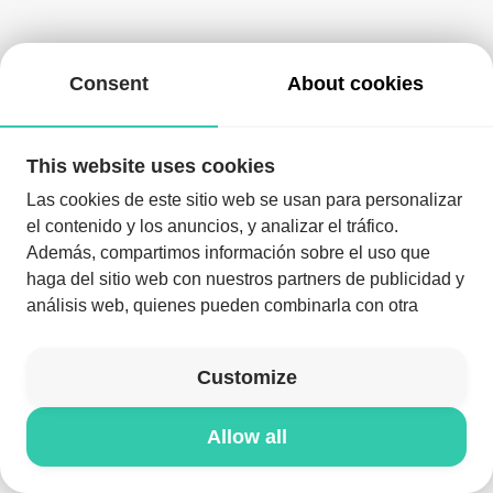
We did not find this room
Consent
About cookies
This website uses cookies
Download NYXELL
Las cookies de este sitio web se usan para personalizar
el contenido y los anuncios, y analizar el tráfico.
Además, compartimos información sobre el uso que
haga del sitio web con nuestros partners de publicidad y
análisis web, quienes pueden combinarla con otra
Download the app and enjoy the night like never before
información que les haya proporcionado o que hayan
recopilado a partir del uso que haya hecho de sus
Download the app
Customize
servicios.
Allow all
© NYXELL 2026